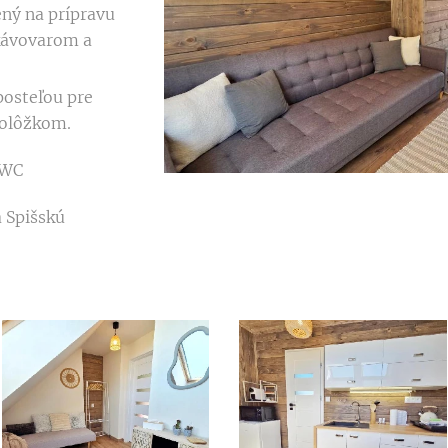
ný na prípravu
kávovarom a
osteľou pre
nolôžkom.
 WC
 Spišskú