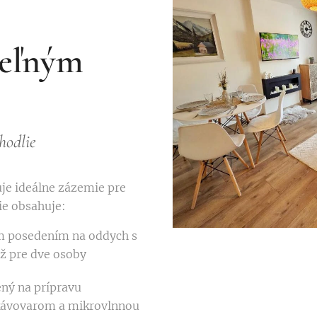
eľným
hodlie
je ideálne zázemie pre
ie obsahuje:
 posedením na oddych s
ž pre dve osoby
ný na prípravu
 kávovarom a mikrovlnnou