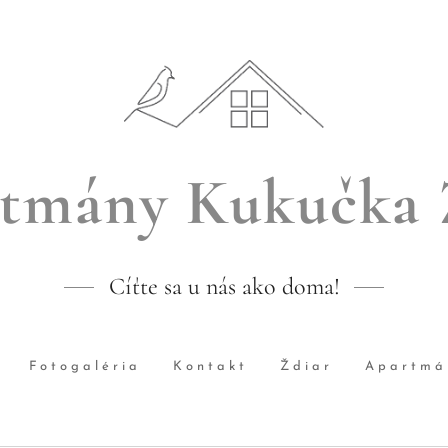
tmány Kukučka 
Cíťte sa u nás ako doma!
Fotogaléria
Kontakt
Ždiar
Apartmá