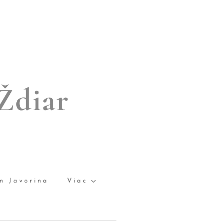
Ždiar
n Javorina
Viac