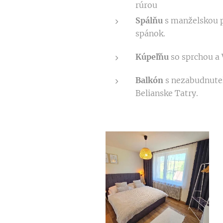
rúrou
Spálňu
s manželskou p
spánok.
Kúpeľňu
so sprchou a
Balkón
s nezabudnute
Belianske Tatry.