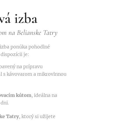
vá izba
om na Belianske Tatry
 izba ponúka pohodlné
dispozícii je:
bavený na prípravu
ál s kávovarom a mikrovlnnou
ovacím kútom
, ideálna na
dni.
ke Tatry
, ktorý si užijete