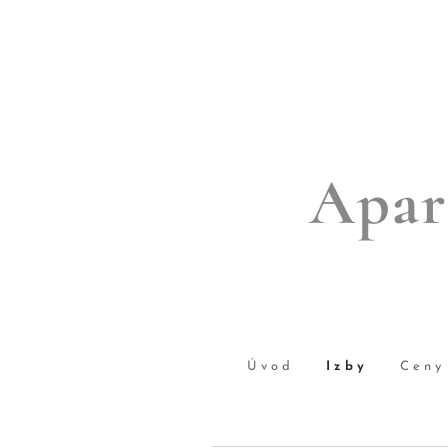
Apar
Úvod
Izby
Ceny