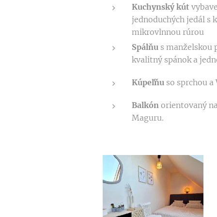
Kuchynský kút
vybave
jednoduchých jedál s 
mikrovlnnou rúrou
Spálňu
s manželskou p
kvalitný spánok a jed
Kúpeľňu
so sprchou a
Balkón
orientovaný na
Maguru.