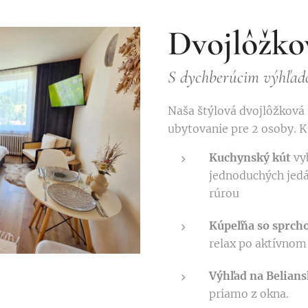
Dvojlôžko
S dychberúcim výhľad
Naša štýlová dvojlôžková
ubytovanie pre 2 osoby. K 
Kuchynský kút
vy
jednoduchých jed
rúrou
Kúpeľňa so sprch
relax po aktívnom 
Výhľad na Belians
priamo z okna.