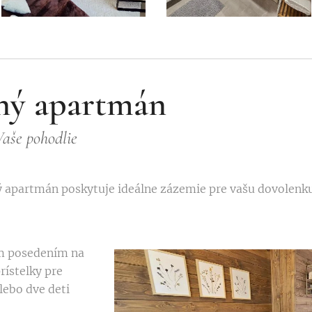
ný apartmán
Vaše pohodlie
 apartmán poskytuje ideálne zázemie pre vašu dovolenku
m posedením na
ístelky pre
lebo dve deti